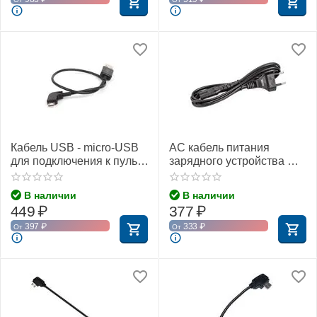
Кабель USB - micro-USB
AC кабель питания
для подключения к пульту
зарядного устройства DJI
DJI (30 см) (SunnyLife)
(Без упаковки)
В наличии
В наличии
449
₽
377
₽
397
₽
333
₽
От
От