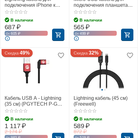
подключения iPhone к
подключения планшета к
пульту серии DJI Mavic (9
пульту серии DJI Mavic
см) (YX)
(20 см) (YX)
В наличии
В наличии
687
₽
565
₽
605
₽
499
₽
От
От
49%
32%
Скидка
Скидка
Кабель USB A - Lightning
Lightning кабель (45 см)
(35 см) (PGYTECH P-GM-
(Freewell)
115)
В наличии
В наличии
1 117
₽
589
₽
2 174
₽
872
₽
983
₽
519
₽
От
От