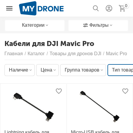
0
Категории
Фильтры
Кабели для DJI Mavic Pro
Главная
/
Каталог
/
Товары для дронов DJI
/
Mavic Pro
/
Наличие
Цена
Группа товаров
Тип това
Lightning кабель для
Micro-USB кабель для