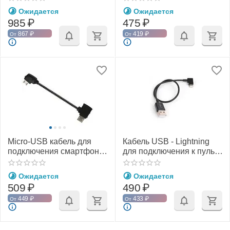
(20 см) (YX)
Ожидается
Ожидается
985
₽
475
₽
867
₽
419
₽
От
От
Micro-USB кабель для
Кабель USB - Lightning
подключения смартфона
для подключения к пульту
к пульту серии DJI Mavic
DJI (30 см) (SunnyLife)
(9 см) (YX)
Ожидается
Ожидается
509
₽
490
₽
449
₽
433
₽
От
От