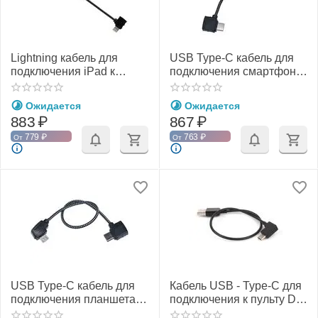
Lightning кабель для
USB Type-C кабель для
подключения iPad к
подключения смартфона
пульту серии DJI Mavic
к пульту серии DJI Mavic
(20 см) (YX)
(9 см) (YX)
Ожидается
Ожидается
883
₽
867
₽
779
₽
763
₽
От
От
USB Type-C кабель для
Кабель USB - Type-C для
подключения планшета к
подключения к пульту DJI
пульту серии DJI Mavic
(30 см) (SunnyLife)