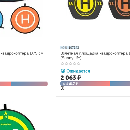
КОД:
107143
 квадрокоптера D75 см
Взлётная площадка квадрокоптера 
(SunnyLife)
Ожидается
2 063
₽
1 817
₽
От