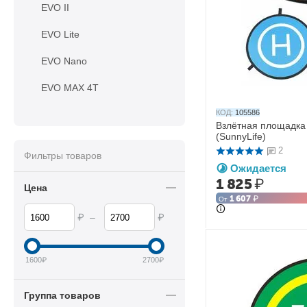
EVO II
EVO Lite
EVO Nano
EVO MAX 4T
КОД:
105586
Взлётная площадка
(SunnyLife)
2
Фильтры товаров
Ожидается
1 825
₽
Цена
1 607
₽
От
₽
₽
–
1600
₽
2700
₽
Группа товаров