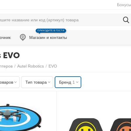
Бонусы
ПРИХОДИТЕ В ГОСТИ
очник
Магазин и контакты
s EVO
оптеров
/
Autel Robotics
/
EVO
товаров
Тип товара
Бренд
1