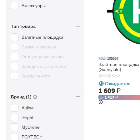
Аксессуары
Тип товара
Взлётные площадки
Сумки и рюкзаки
Огнеупорные чехлы
КОД:
105587
Взлётная площадка
Зарядные устройства
(SunnyLife)
Карты памяти
Ожидается
1 609
₽
Бренд (1)
1 417
₽
От
Auline
iFlight
MyDrone
PGYTECH