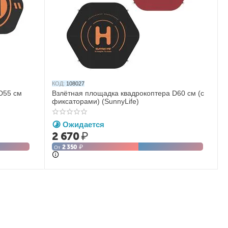
КОД:
108027
D55 см
Взлётная площадка квадрокоптера D60 см (с
фиксаторами) (SunnyLife)
Ожидается
2 670
₽
2 350
₽
От