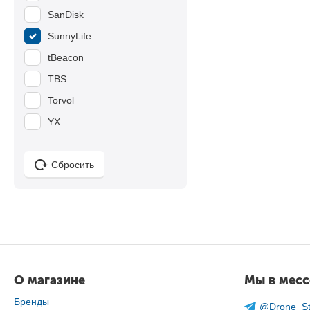
SanDisk
SunnyLife
tBeacon
TBS
Torvol
YX
Сбросить
О магазине
Мы в мес
Бренды
@Drone_St