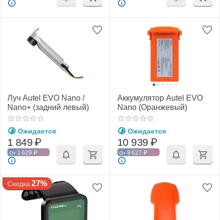
Луч Autel EVO Nano /
Аккумулятор Autel EVO
Nano+ (задний левый)
Nano (Оранжевый)
Ожидается
Ожидается
1 849
₽
10 939
₽
1 629
₽
9 627
₽
От
От
27%
Скидка