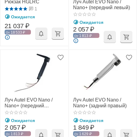
Рюкзак HGLRC
Луч Autel EVO Nano /
Nano+ (передний левый)
1
Ожидается
Ожидается
21 037
₽
2 057
₽
18 533
₽
От
1 813
₽
От
Луч Autel EVO Nano /
Луч Autel EVO Nano /
Nano+ (передний
Nano+ (задний правый)
правый)
Ожидается
Ожидается
2 057
₽
1 849
₽
1 813
₽
1 629
₽
От
От