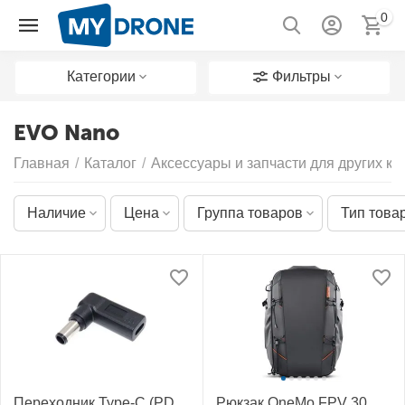
0
Категории
Фильтры
EVO Nano
Главная
/
Каталог
/
Аксессуары и запчасти для других к
Наличие
Цена
Группа товаров
Тип това
Переходник Type-C (PD
Рюкзак OneMo FPV 30