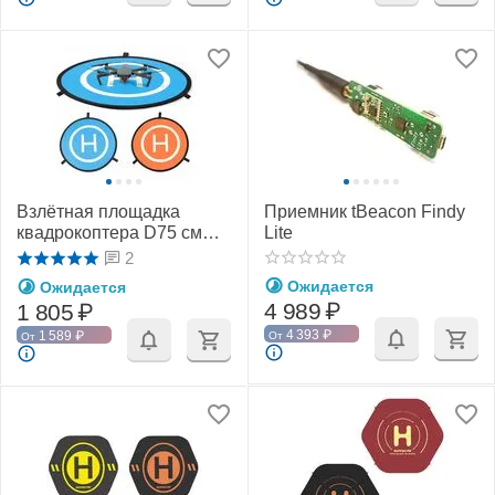
Взлётная площадка
Приемник tBeacon Findy
квадрокоптера D75 см
Lite
(SunnyLife)
2
Ожидается
Ожидается
4 989
₽
1 805
₽
4 393
₽
1 589
₽
От
От