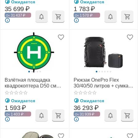
Ожидается
Ожидается
35 699
₽
1 783
₽
31 437
₽
1 570
₽
От
От
Взлётная площадка
Рюкзак OnePro Flex
квадрокоптера D50 см
30/40/50 литров + сумка-
(SunnyLife)
вставка (PGYTECH)
Ожидается
Ожидается
1 593
₽
36 293
₽
1 403
₽
31 939
₽
От
От