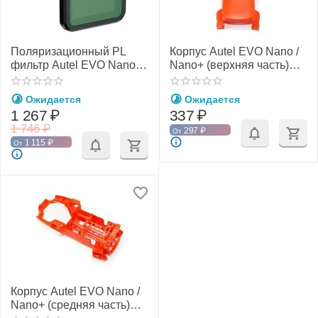
Поляризационный PL
Корпус Autel EVO Nano /
фильтр Autel EVO Nano /
Nano+ (верхняя часть)
Nano+ (Freewell)
(оранжевый)
Ожидается
Ожидается
1 267
₽
337
₽
1 746
₽
297
₽
От
1 115
₽
От
Корпус Autel EVO Nano /
Nano+ (средняя часть)