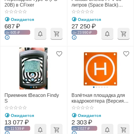
20В) в CFixer
литров (Space Black)
(PGYTECH P-CB-118)
Ожидается
Ожидается
687
₽
27 250
₽
605
₽
23 990
₽
От
От
Приемник tBeacon Findy
Взлётная площадка для
S
квадрокоптера (Версия
Pro) V2 (PGYTECH P-GM-
143)
Ожидается
Ожидается
13 077
₽
2 303
₽
11 539
₽
2 027
₽
От
От