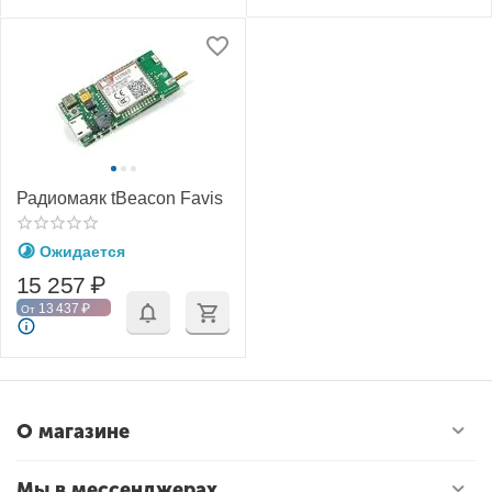
Радиомаяк tBeacon Favis
Ожидается
15 257
₽
13 437
₽
От
О магазине
Мы в мессенджерах