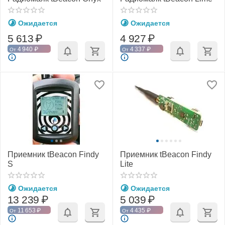
Ожидается
Ожидается
5 613
₽
4 927
₽
4 940
₽
4 337
₽
От
От
Приемник tBeacon Findy
Приемник tBeacon Findy
S
Lite
Ожидается
Ожидается
13 239
₽
5 039
₽
11 653
₽
4 435
₽
От
От