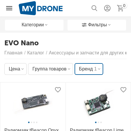
0
Категории
Фильтры
EVO Nano
Главная
/
Каталог
/
Аксессуары и запчасти для других к
Цена
Группа товаров
Бренд
1
Радиомаяк tBeacon Onyx
Радиомаяк tBeacon Lime