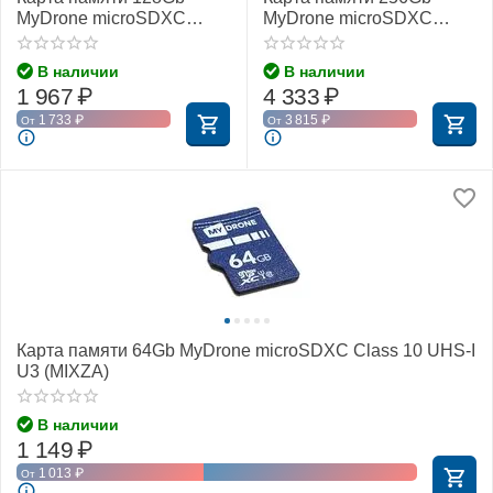
MyDrone microSDXC
MyDrone microSDXC
Class 10 UHS-I U3
Class 10 UHS-I U3
(MIXZA)
(MIXZA)
В наличии
В наличии
1 967
₽
4 333
₽
1 733
₽
3 815
₽
От
От
Карта памяти 64Gb MyDrone microSDXC Class 10 UHS-I
U3 (MIXZA)
В наличии
1 149
₽
1 013
₽
От