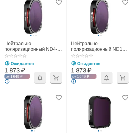
Нейтрально-
Нейтрально-
поляризационный ND4-
поляризационный ND16-
PL фильтр GoPro
PL фильтр GoPro
HERO12/11/10/9 Black и
HERO12/11/10/9 Black и
Ожидается
Ожидается
11 Black Mini (Freewell)
11 Black Mini (Freewell)
1 873
₽
1 873
₽
1 649
₽
1 649
₽
От
От