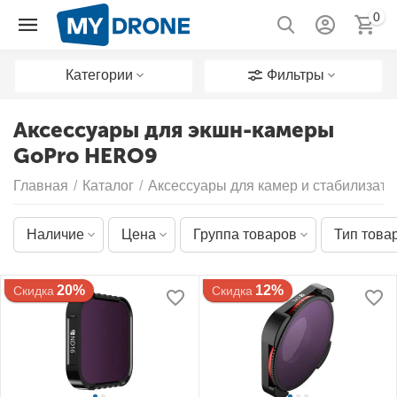
0
Категории
Фильтры
Аксессуары для экшн-камеры
GoPro HERO9
Главная
/
Каталог
/
Аксессуары для камер и стабилизато
Наличие
Цена
Группа товаров
Тип това
20%
12%
Скидка
Скидка