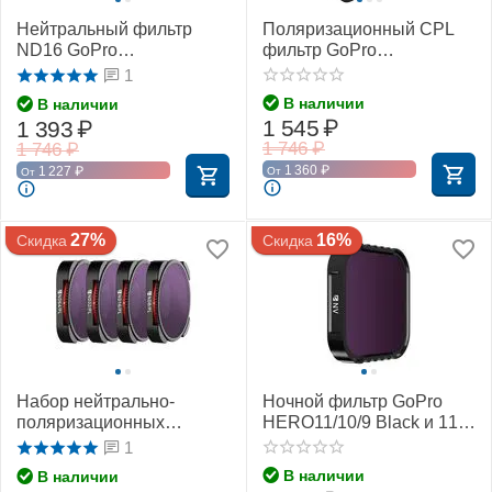
Нейтральный фильтр
Поляризационный CPL
ND16 GoPro
фильтр GoPro
HERO12/11/10/9 Black и
HERO12/11/10/9 Black и
1
11 Black Mini (Freewell)
11 Black Mini (Freewell)
В наличии
В наличии
1 545
₽
1 393
₽
1 746
₽
1 746
₽
1 360
₽
1 227
₽
От
От
27%
16%
Скидка
Скидка
Набор нейтрально-
Ночной фильтр GoPro
поляризационных
HERO11/10/9 Black и 11
фильтров (ND8-
Black Mini (Freewell)
1
PL/16/32/64) GoPro
В наличии
В наличии
HERO12/11/10/9 Black и