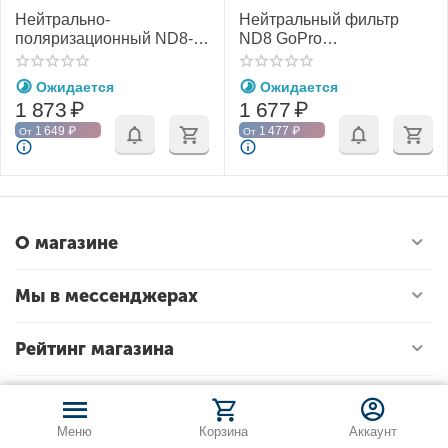
Нейтрально-
Нейтральный фильтр
поляризационный ND8-
ND8 GoPro
PL фильтр GoPro
HERO12/11/10/9 Black и
HERO11/10/9 Black и 11
11 Black Mini (Freewell)
Ожидается
Ожидается
Black Mini (Freewell)
1 873
₽
1 677
₽
1 649
₽
1 477
₽
От
От
О магазине
Мы в мессенджерах
Рейтинг магазина
Меню
Корзина
Аккаунт