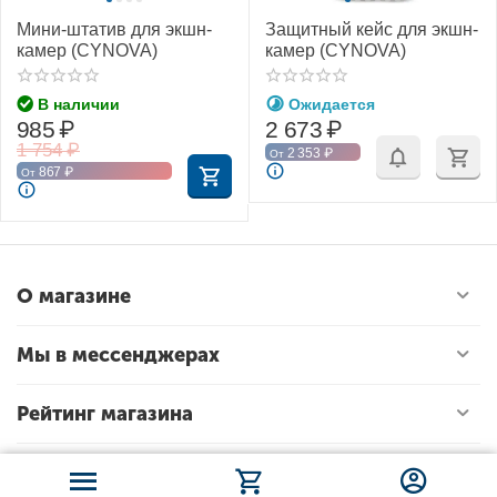
Мини-штатив для экшн-
Защитный кейс для экшн-
камер (CYNOVA)
камер (CYNOVA)
В наличии
Ожидается
985
₽
2 673
₽
1 754
₽
2 353
₽
От
867
₽
От
О магазине
Мы в мессенджерах
Рейтинг магазина