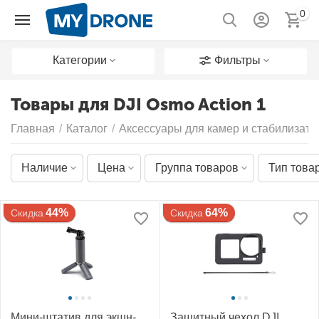
0
Категории
Фильтры
Товары для DJI Osmo Action 1
Главная
/
Каталог
/
Аксессуары для камер и стабилизато
Наличие
Цена
Группа товаров
Тип това
44%
64%
Скидка
Скидка
Мини-штатив для экшн-
Защитный чехол DJI