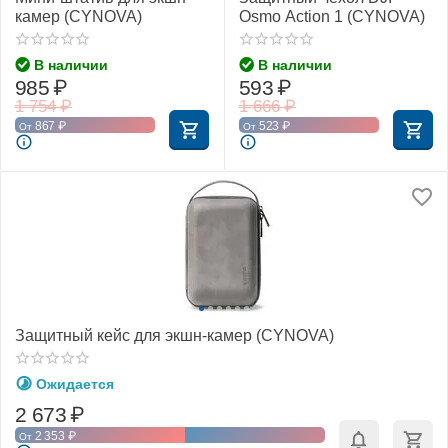
камер (CYNOVA)
Osmo Action 1 (CYNOVA)
В наличии
В наличии
985
₽
593
₽
1 754
₽
1 666
₽
867
₽
523
₽
От
От
Защитный кейс для экшн-камер (CYNOVA)
Ожидается
2 673
₽
2 353
₽
От