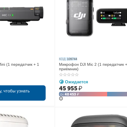
КОД:
109744
ni (1 передатчик + 1
Микрофон DJI Mic 2 (1 передатчик +
приёмник)
Ожидается
45 955
₽
у, чтобы узнать
40 453
₽
От