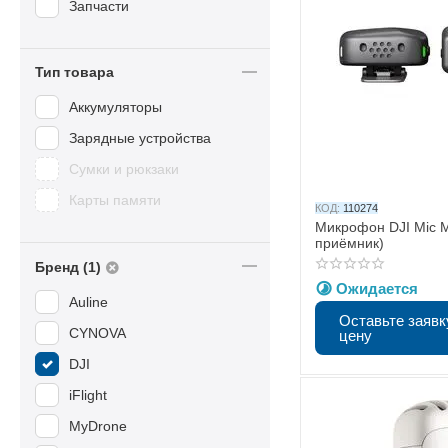
Запчасти
Тип товара
Аккумуляторы
Зарядные устройства
Сумки и рюкзаки
Карты памяти
КОД:
110274
Микрофон DJI Mic Mi
приёмник)
Бренд (1)
Ожидается
Auline
Оставьте заявк
CYNOVA
цену
DJI
iFlight
MyDrone