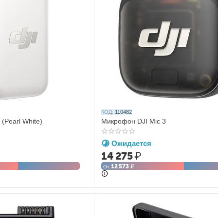
КОД:
110482
(Pearl White)
Микрофон DJI Mic 3
Ожидается
14 275
₽
12 573
₽
От