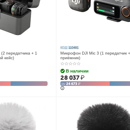
КОД:
110481
 (2 передатчика + 1
Микрофон DJI Mic 3 (1 передатчик +
й кейс)
приёмник)
В наличии
28 037
₽
24 673
₽
От