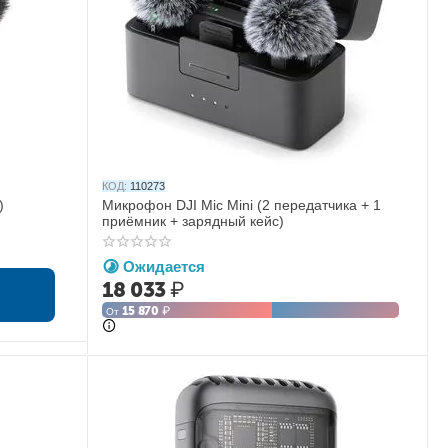
КОД:
110273
)
Микрофон DJI Mic Mini (2 передатчика + 1
приёмник + зарядный кейс)
Ожидается
18 033
₽
15 870
₽
От