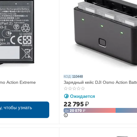
КОД:
110448
mo Action Extreme
Зарядный кейс DJI Osmo Action Batt
Ожидается
22 795
₽
у, чтобы узнать
20 070
₽
От