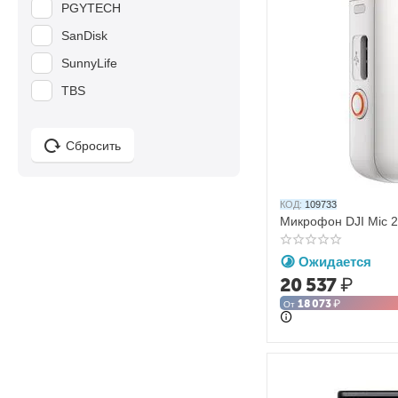
PGYTECH
SanDisk
SunnyLife
TBS
Сбросить
КОД:
109733
Микрофон DJI Mic 2 
Ожидается
20 537
₽
18 073
₽
От