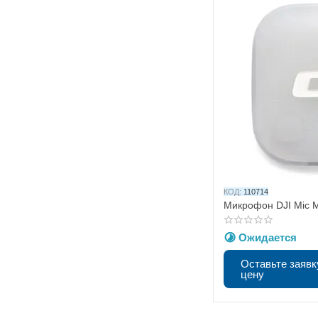
КОД:
110714
Микрофон DJI Mic M
Ожидается
Оставьте заявк
цену