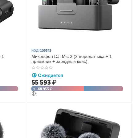
КОД:
109743
 1
Микрофон DJI Mic 2 (2 передатчика + 1
приёмник + зарядный кейс)
Ожидается
55 593
₽
48 933
₽
От