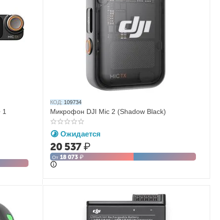
КОД:
109734
 1
Микрофон DJI Mic 2 (Shadow Black)
Ожидается
20 537
₽
18 073
₽
От