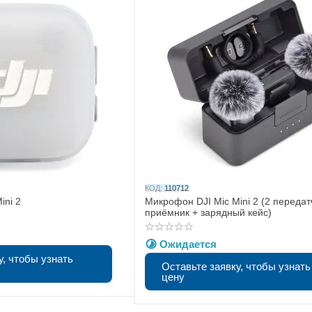
КОД:
110712
ini 2
Микрофон DJI Mic Mini 2 (2 передат
приёмник + зарядный кейс)
Ожидается
у, чтобы узнать
Оставьте заявку, чтобы узнать
цену