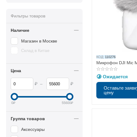
Фильтры товаров
Наличие
Магазин в Москве
Склад в Китае
КОД:
110276
Микрофон DJI Mic Mi
Цена
Ожидается
₽
₽
–
Оставьте заявк
цену
0
₽
55600
₽
Группа товаров
Аксессуары