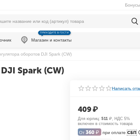
Бонусы
ПРИХОДИТЕ В ГОСТИ
очник
Магазин и контакты
гулятора оборотов DJI Spark (CW)
DJI Spark (CW)
Написать отз
409
₽
Для юрлиц:
511
₽
, НДС 5%
включен в стоимость товара
360
₽
От
при оплате
СБП