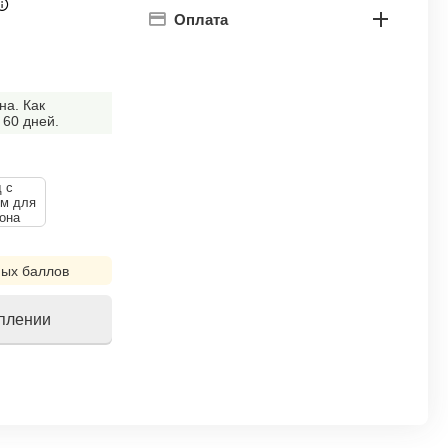
Оплата
на. Как
 60 дней.
 с
ем для
она
ых баллов
уплении
!