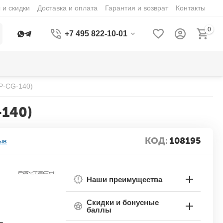
 и скидки
Доставка и оплата
Гарантия и возврат
Контакты
0
+7 495 822-10-01
P-CG-140)
140)
КОД:
108195
ыв
Наши преимущества
Скидки и бонусные
баллы