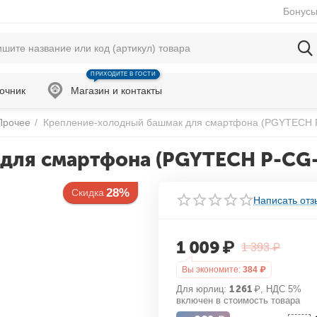
Бонусы
ПРИХОДИТЕ В ГОСТИ
очник
Магазин и контакты
Прочее
/
Крепление-холодный башмак для смартфона (PGYTECH 
для смартфона (PGYTECH P-CG-
28%
Скидка
Написать отз
1 009
₽
1 393
₽
Вы экономите:
384
₽
Для юрлиц:
1 261
₽
, НДС 5%
включен в стоимость товара