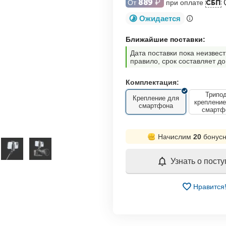
889
₽
От
при оплате
СБП
Ожидается
Ближайшие поставки:
Дата поставки пока неизвест
правило, срок составляет до
Комплектация:
Трипод
Крепление для
креплени
смартфона
смартф
Начислим
20
бонусн
Узнать о пост
Нравится