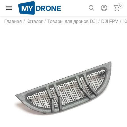
0
Главная
/
Каталог
/
Товары для дронов DJI
/
DJI FPV
/
К