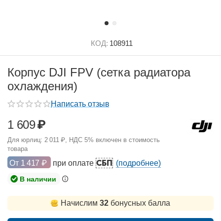
КОД:
108911
Корпус DJI FPV (сетка радиатора
охлаждения)
Написать отзыв
1 609
₽
Для юрлиц:
2 011
₽
, НДС 5% включен в стоимость
товара
СБП
От
1 417
₽
при оплате
(подробнее)
В наличии
Начислим
32
бонусных балла