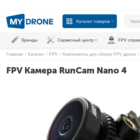
Каталог товаров
Бренды
Сервисный центр
FPV справ
Главная
/
Каталог
/
FPV
/
Компоненты для сборки FPV дрона
/
FPV Камера RunCam Nano 4