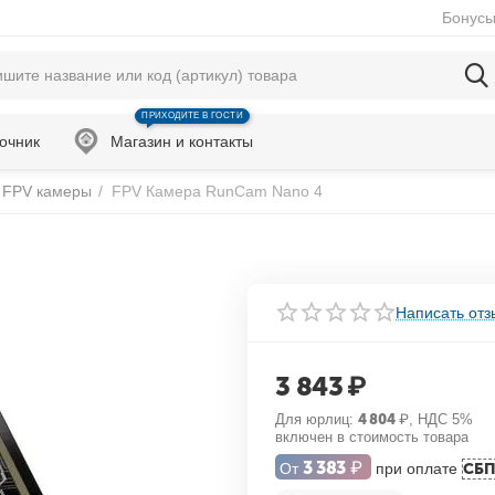
Бонусы
ПРИХОДИТЕ В ГОСТИ
очник
Магазин и контакты
FPV камеры
/
FPV Камера RunCam Nano 4
Написать отз
3 843
₽
Для юрлиц:
4 804
₽
, НДС 5%
включен в стоимость товара
3 383
₽
От
при оплате
СБ