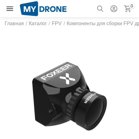
0
Главная
/
Каталог
/
FPV
/
Компоненты для сборки FPV д