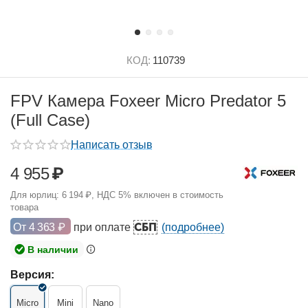
КОД:
110739
FPV Камера Foxeer Micro Predator 5
(Full Case)
Написать отзыв
4 955
₽
Для юрлиц:
6 194
₽
, НДС 5% включен в стоимость
товара
СБП
От
4 363
₽
при оплате
(подробнее)
В наличии
Версия:
Micro
Mini
Nano