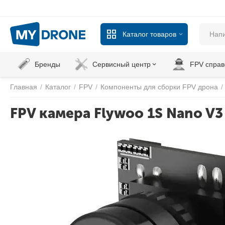
Каталог товаров
Бренды
Сервисный центр
FPV справ
Главная
/
Каталог
/
FPV
/
Компоненты для сборки FPV дрона
/
FPV камера Flywoo 1S Nano V3