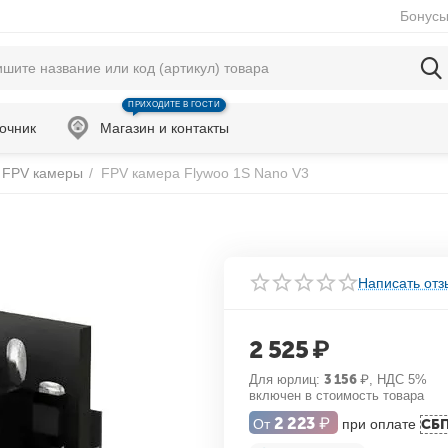
Бонусы
ПРИХОДИТЕ В ГОСТИ
очник
Магазин и контакты
FPV камеры
/
FPV камера Flywoo 1S Nano V3
Написать отз
2 525
₽
Для юрлиц:
3 156
₽
, НДС 5%
включен в стоимость товара
2 223
₽
От
при оплате
СБ