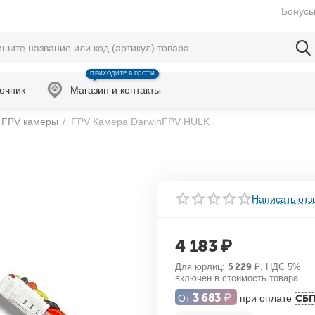
Бонусы
ПРИХОДИТЕ В ГОСТИ
очник
Магазин и контакты
FPV камеры
/
FPV Камера DarwinFPV HULK
Написать отз
4 183
₽
Для юрлиц:
5 229
₽
, НДС 5%
включен в стоимость товара
3 683
₽
От
при оплате
СБ