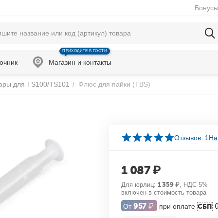
Бонусы
ПРИХОДИТЕ В ГОСТИ
очник
Магазин и контакты
ары для TS100/TS101
/
Флюс для пайки (TBS)
Отзывов: 1
На
1 087
₽
Для юрлиц:
1 359
₽
, НДС 5%
включен в стоимость товара
957
₽
От
при оплате
СБП