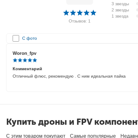
3 звезды
2 звезды
1 звезда
Отзывов: 1
С фото
Woron_fpv
Комментарий
Отличный флюс, рекомендую . С ним идеальная пайка
Купить дроны и FPV компоне
С этим товаром покупают
Самые популярные
Недавн