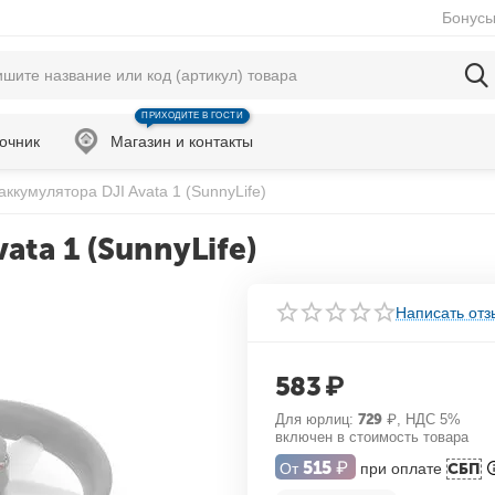
Бонусы
ПРИХОДИТЕ В ГОСТИ
очник
Магазин и контакты
аккумулятора DJI Avata 1 (SunnyLife)
ta 1 (SunnyLife)
Написать отз
583
₽
Для юрлиц:
729
₽
, НДС 5%
включен в стоимость товара
515
₽
От
при оплате
СБП