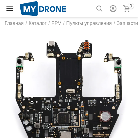
0
Главная
/
Каталог
/
FPV
/
Пульты управления
/
Запчасти