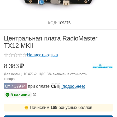
КОД:
109376
Центральная плата RadioMaster
TX12 MKII
Написать отзыв
8 383
₽
Для юрлиц:
10 479
₽
, НДС 5% включен в стоимость
товара
СБП
От
7 379
₽
при оплате
(подробнее)
В наличии
Начислим
168
бонусных баллов