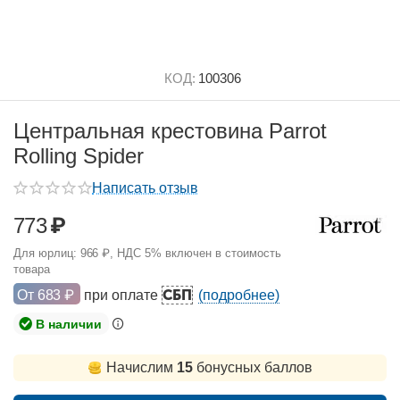
КОД:
100306
Центральная крестовина Parrot
Rolling Spider
Написать отзыв
773
₽
Для юрлиц:
966
₽
, НДС 5% включен в стоимость
товара
СБП
От
683
₽
при оплате
(подробнее)
В наличии
Начислим
15
бонусных баллов