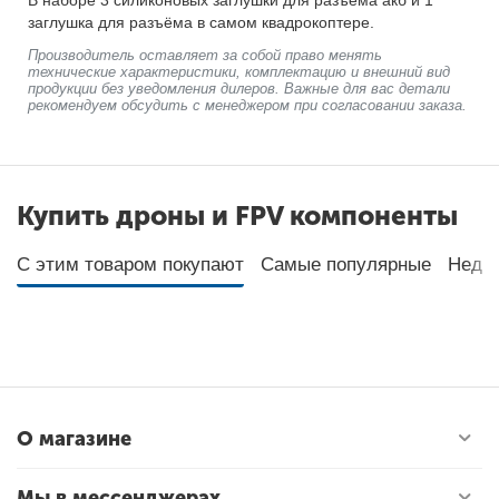
В наборе 3 силиконовых заглушки для разъёма акб и 1
заглушка для разъёма в самом квадрокоптере.
Производитель оставляет за собой право менять
технические характеристики, комплектацию и внешний вид
продукции без уведомления дилеров. Важные для вас детали
рекомендуем обсудить с менеджером при согласовании заказа.
Купить дроны и FPV компоненты
С этим товаром покупают
Самые популярные
Неда
О магазине
Мы в мессенджерах