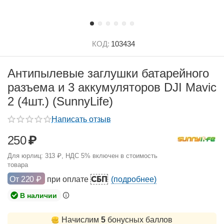
КОД:
103434
Антипылевые заглушки батарейного
разъема и 3 аккумуляторов DJI Mavic
2 (4шт.) (SunnyLife)
Написать отзыв
250
₽
Для юрлиц:
313
₽
, НДС 5% включен в стоимость
товара
СБП
От
220
₽
при оплате
(подробнее)
В наличии
Начислим
5
бонусных баллов