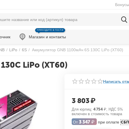
Бонусы
ПРИХОДИТЕ В ГОСТИ
очник
Магазин и контакты
NB
/
LiPo
/
6S
/
Аккумулятор GNB 1100мАч 6S 130C LiPo (XT60)
130C LiPo (XT60)
Написать отз
3 803
₽
Для юрлиц:
4 754
₽
, НДС 5%
включен в стоимость товара
3 347
₽
От
при оплате
СБ