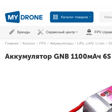
Каталог товаров
Бренды
Сервисный центр
FPV справ
Главная
/
Каталог
/
FPV
/
Аккумуляторы
/
LiPo, LiHV, Li-Ion
/
G
Аккумулятор GNB 1100мАч 6S 