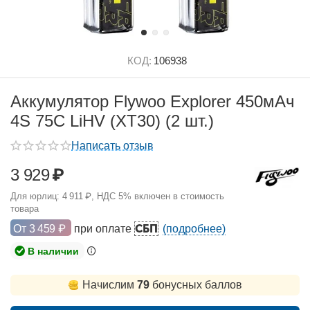
КОД:
106938
Аккумулятор Flywoo Explorer 450мАч
4S 75C LiHV (XT30) (2 шт.)
Написать отзыв
3 929
₽
Для юрлиц:
4 911
₽
, НДС 5% включен в стоимость
товара
СБП
От
3 459
₽
при оплате
(подробнее)
В наличии
Начислим
79
бонусных баллов