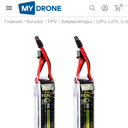
0
Главная
/
Каталог
/
FPV
/
Аккумуляторы
/
LiPo, LiHV, Li-