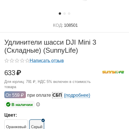
КОД:
108501
Удлинители шасси DJI Mini 3
(Складные) (SunnyLife)
Написать отзыв
633
₽
Для юрлиц:
791
₽
, НДС 5% включен в стоимость
товара
СБП
От
559
₽
при оплате
(подробнее)
В наличии
Цвет:
Оранжевый
Серый