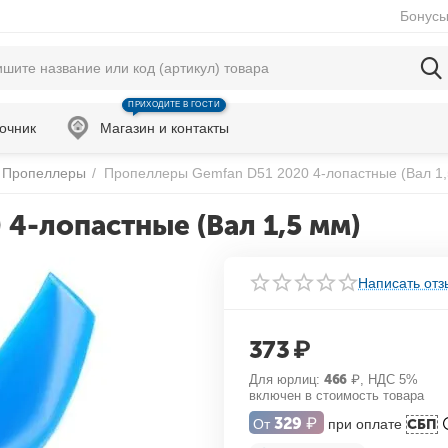
Бонусы
ПРИХОДИТЕ В ГОСТИ
очник
Магазин и контакты
Пропеллеры
/
Пропеллеры Gemfan D51 2020 4-лопастные (Вал 1,
4-лопастные (Вал 1,5 мм)
Написать отз
373
₽
Для юрлиц:
466
₽
, НДС 5%
включен в стоимость товара
329
₽
От
при оплате
СБП