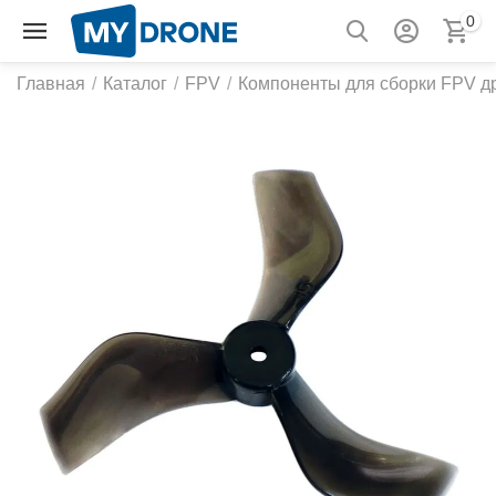
0
Главная
/
Каталог
/
FPV
/
Компоненты для сборки FPV д