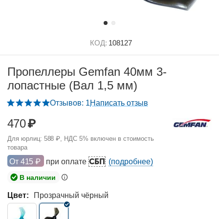
КОД:
108127
Пропеллеры Gemfan 40мм 3-
лопастные (Вал 1,5 мм)
Отзывов: 1
Написать отзыв
470
₽
Для юрлиц:
588
₽
, НДС 5% включен в стоимость
товара
СБП
От
415
₽
при оплате
(подробнее)
В наличии
Цвет:
Прозрачный чёрный