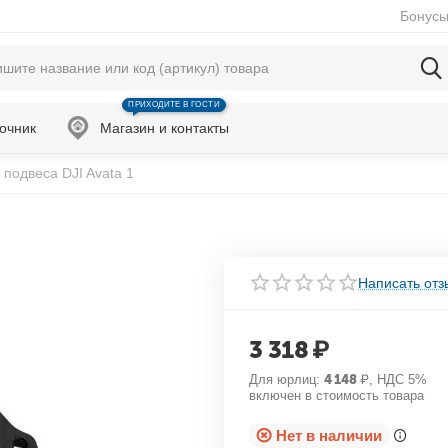
Бонусы
ПРИХОДИТЕ В ГОСТИ
очник
Магазин и контакты
подвеса DJI Avata 1
Написать отз
3 318
₽
Для юрлиц:
4 148
₽
, НДС 5%
включен в стоимость товара
Нет в наличии