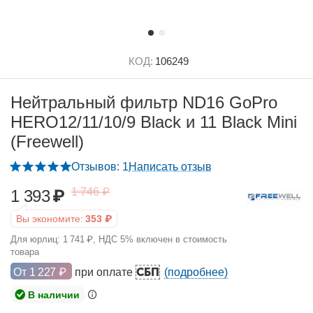
КОД:
106249
Нейтральный фильтр ND16 GoPro
HERO12/11/10/9 Black и 11 Black Mini
(Freewell)
Отзывов: 1
Написать отзыв
1 746
₽
1 393
₽
Вы экономите:
353
₽
Для юрлиц:
1 741
₽
, НДС 5% включен в стоимость
товара
СБП
От
1 227
₽
при оплате
(подробнее)
В наличии