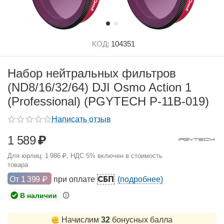
КОД:
104351
Набор нейтральных фильтров
(ND8/16/32/64) DJI Osmo Action 1
(Professional) (PGYTECH P-11B-019)
Написать отзыв
1 589
₽
Для юрлиц:
1 986
₽
, НДС 5% включен в стоимость
товара
СБП
От
1 399
₽
при оплате
(подробнее)
В наличии
Начислим
32
бонусных балла