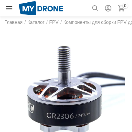
0
Главная
/
Каталог
/
FPV
/
Компоненты для сборки FPV д