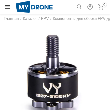
0
Главная
/
Каталог
/
FPV
/
Компоненты для сборки FPV д