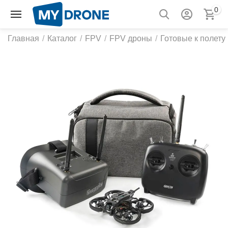
0
Главная
/
Каталог
/
FPV
/
FPV дроны
/
Готовые к полету