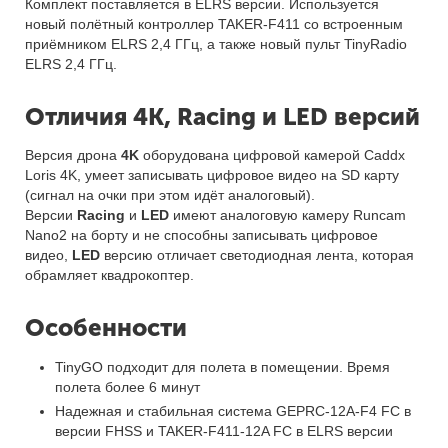
Комплект поставляется в ELRS версии. Используется
новый полётный контроллер TAKER-F411 со встроенным
приёмником ELRS 2,4 ГГц, а также новый пульт TinyRadio
ELRS 2,4 ГГц.
Отличия 4K, Racing и LED версий
Версия дрона
4K
оборудована цифровой камерой Caddx
Loris 4K, умеет записывать цифровое видео на SD карту
(сигнал на очки при этом идёт аналоговый).
Версии
Racing
и
LED
имеют аналоговую камеру Runcam
Nano2 на борту и не способны записывать цифровое
видео,
LED
версию отличает светодиодная лента, которая
обрамляет квадрокоптер.
Особенности
TinyGO подходит для полета в помещении. Время
полета более 6 минут
Надежная и стабильная система GEPRC-12A-F4 FC в
версии FHSS и TAKER-F411-12A FC в ELRS версии