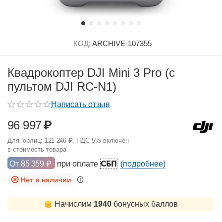
КОД:
ARCHIVE-107355
Квадрокоптер DJI Mini 3 Pro (с
пультом DJI RC-N1)
Написать отзыв
96 997
₽
Для юрлиц:
121 246
₽
, НДС 5% включен
в стоимость товара
СБП
От
85 359
₽
при оплате
(подробнее)
Нет в наличии
Начислим
1940
бонусных баллов