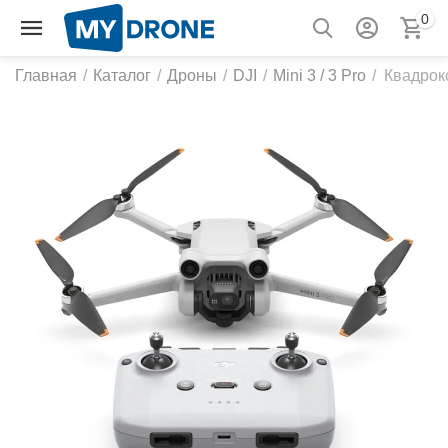
0
Главная
/
Каталог
/
Дроны
/
DJI
/
Mini 3 / 3 Pro
/
Квадроко