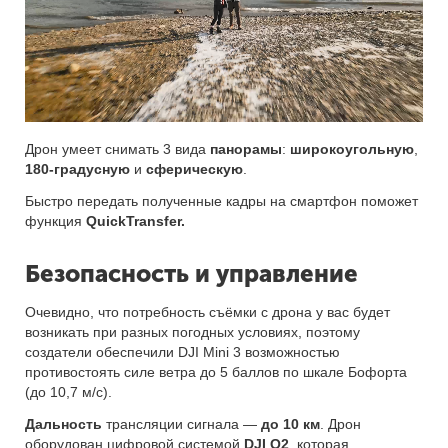
Дрон умеет снимать 3 вида
панорамы
:
широкоугольную
,
180-градусную
и
сферическую
.
Быстро передать полученные кадры на смартфон поможет
функция
QuickTransfer.
Безопасность и управление
Очевидно, что потребность съёмки с дрона у вас будет
возникать при разных погодных условиях, поэтому
создатели обеспечили DJI Mini 3 возможностью
противостоять силе ветра до 5 баллов по шкале Бофорта
(до 10,7 м/с).
Дальность
трансляции сигнала —
до 10 км
. Дрон
оборудован цифровой системой
DJI O2
, которая