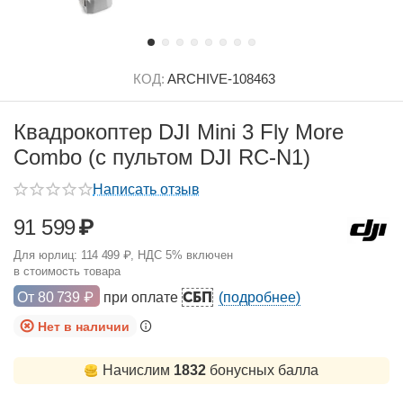
КОД:
ARCHIVE-108463
Квадрокоптер DJI Mini 3 Fly More
Combo (с пультом DJI RC-N1)
Написать отзыв
91 599
₽
Для юрлиц:
114 499
₽
, НДС 5% включен
в стоимость товара
СБП
От
80 739
₽
при оплате
(подробнее)
Нет в наличии
Начислим
1832
бонусных балла