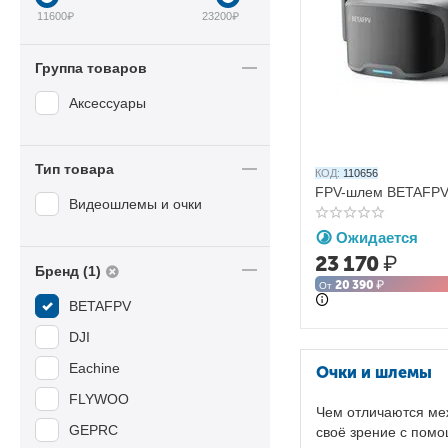
11600
₽
23200
₽
Группа товаров
Аксессуары
Тип товара
КОД:
110656
FPV-шлем BETAFPV
Видеошлемы и очки
Ожидается
23 170
₽
Бренд (1)
20 390
₽
От
BETAFPV
DJI
Eachine
Очки и шлемы
FLYWOO
Чем отличаются меж
GEPRC
своё зрение с помо