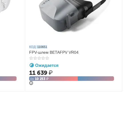
КОД:
110651
FPV-шлем BETAFPV VR04
Ожидается
11 639
₽
10 253
₽
От