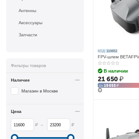
Антенны
Аксессуары
Запчасти
КОД:
110652
FPV-шлем BETAFPV
Фильтры товаров
В наличии
21 650
₽
Наличие
19 053
₽
От
Магазин в Москве
Цена
₽
₽
–