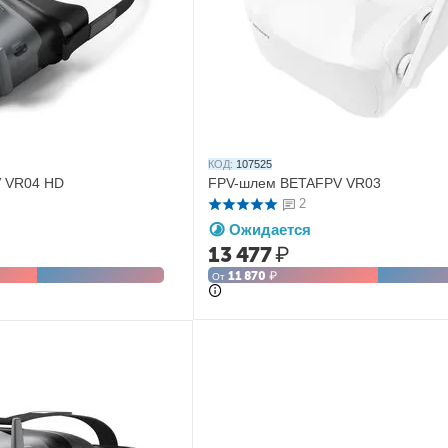
КОД:
107525
 VR04 HD
FPV-шлем BETAFPV VR03
2
Ожидается
13 477
₽
11 870
₽
От