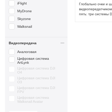
iFlight
Глобально очки и ш
видеопередатчиком
MyDrone
пять: три системы 
Skyzone
Walksnail
Видеопередача
Аналоговая
Цифровая система
ArtLynk
Цифровая система DJI
O4
Цифровая система DJI
O3
Цифровая система DJI
FPV
Цифровая система
Walksnail Avatar