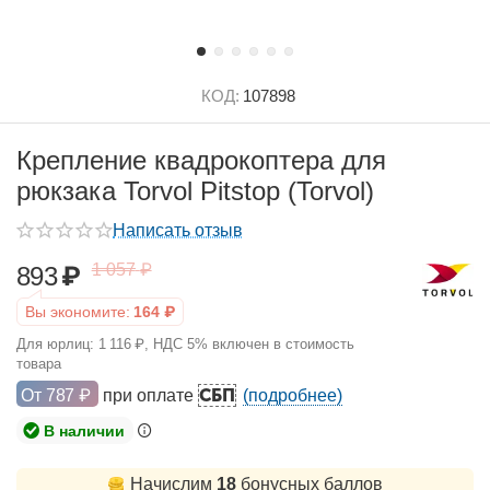
КОД:
107898
Крепление квадрокоптера для
рюкзака Torvol Pitstop (Torvol)
Написать отзыв
1 057
₽
893
₽
Вы экономите:
164
₽
Для юрлиц:
1 116
₽
, НДС 5% включен в стоимость
товара
СБП
От
787
₽
при оплате
(подробнее)
В наличии
Начислим
18
бонусных баллов