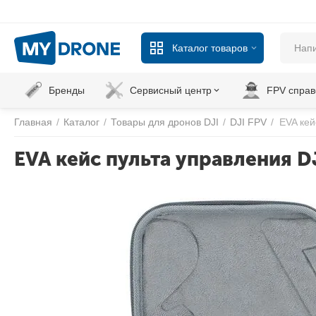
Каталог товаров
Бренды
Сервисный центр
FPV справ
Главная
/
Каталог
/
Товары для дронов DJI
/
DJI FPV
/
EVA кей
EVA кейс пульта управления DJI