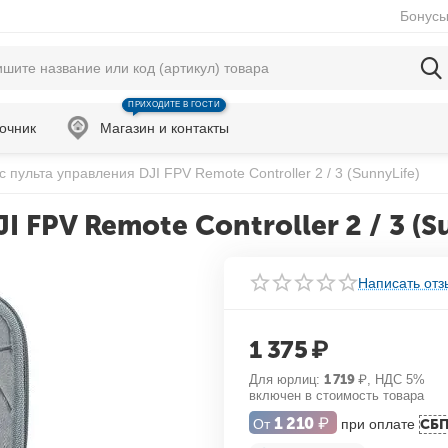
Бонусы
ПРИХОДИТЕ В ГОСТИ
очник
Магазин и контакты
с пульта управления DJI FPV Remote Controller 2 / 3 (SunnyLife)
 FPV Remote Controller 2 / 3 (S
Написать отз
1 375
₽
Для юрлиц:
1 719
₽
, НДС 5%
включен в стоимость товара
1 210
₽
От
при оплате
СБ