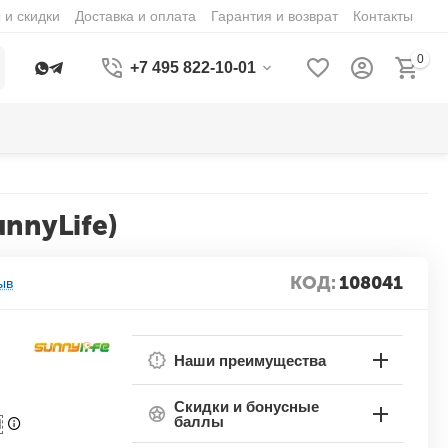
 и скидки
Доставка и оплата
Гарантия и возврат
Контакты
0
+7 495 822-10-01
unnyLife)
КОД:
108041
ыв
Наши преимущества
Скидки и бонусные
баллы
П