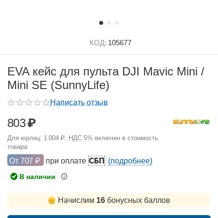
КОД:
105677
EVA кейс для пульта DJI Mavic Mini /
Mini SE (SunnyLife)
Написать отзыв
803
₽
Для юрлиц:
1 004
₽
, НДС 5% включен в стоимость
товара
СБП
От
707
₽
при оплате
(подробнее)
В наличии
Начислим
16
бонусных баллов