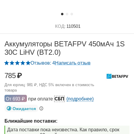
КОД:
110501
Аккумуляторы BETAFPV 450мАч 1S
30C LiHV (BT2.0)
Отзывов: 4
Написать отзыв
785
₽
Для юрлиц:
981
₽
, НДС 5% включен в стоимость
товара
СБП
От
693
₽
при оплате
(подробнее)
Ожидается
Ближайшие поставки:
Дата поставки пока неизвестна. Как правило, срок